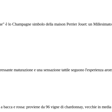
è lo Champagne simbolo della maison Perrier Jouet: un Millesimato di
nteressante maturazione e una sensazione tattile seguono l'esperienza aro
a bacca e rossa: proviene da 96 vigne di chardonnay, vecchie in media 2