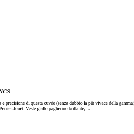
NCS
 precisione di questa cuvée (senza dubbio la più vivace della gamma
errier-Jouët. Veste giallo paglierino brillante,
...