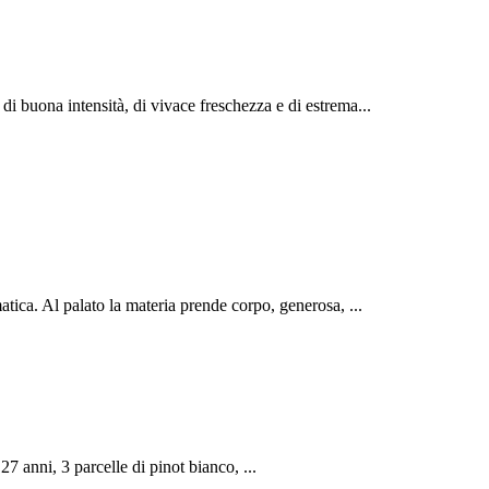
 buona intensità, di vivace freschezza e di estrema
...
matica. Al palato la materia prende corpo, generosa,
...
7 anni, 3 parcelle di pinot bianco,
...