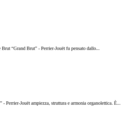
rut “Grand Brut” - Perrier-Jouët fu pensato dallo
...
 Perrier-Jouët ampiezza, struttura e armonia organolettica. È
...